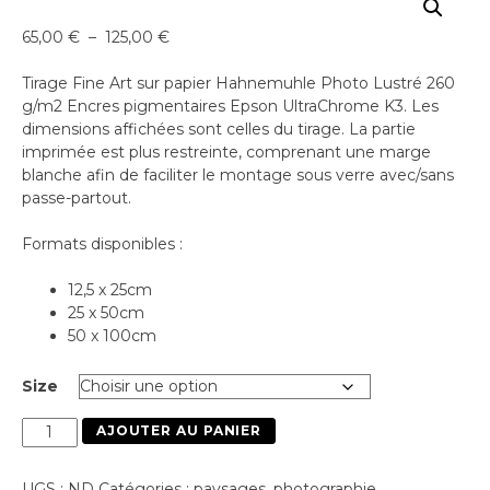
Plage
65,00
€
–
125,00
€
de
prix :
Tirage Fine Art sur papier Hahnemuhle Photo Lustré 260
65,00 €
g/m2 Encres pigmentaires Epson UltraChrome K3. Les
à
dimensions affichées sont celles du tirage. La partie
125,00 €
imprimée est plus restreinte, comprenant une marge
blanche afin de faciliter le montage sous verre avec/sans
passe-partout.
Formats disponibles :
12,5 x 25cm
25 x 50cm
50 x 100cm
Size
quantité
AJOUTER AU PANIER
de
Paysage
UGS :
ND
Catégories :
paysages
,
photographie