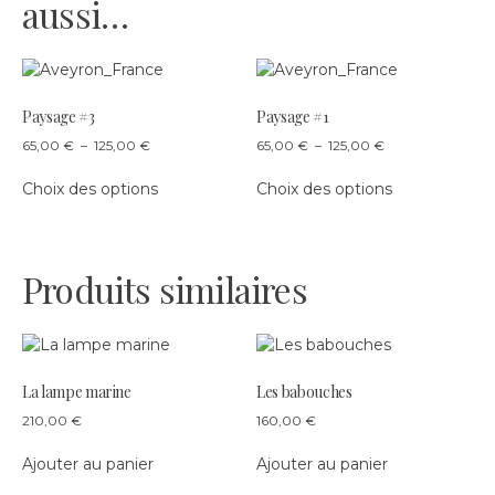
aussi…
Paysage #3
Paysage #1
Plage
Plage
65,00
€
–
125,00
€
65,00
€
–
125,00
€
de
de
Ce
Ce
prix :
prix :
Choix des options
Choix des options
produit
produit
65,00 €
65,00 €
a
a
à
à
plusieurs
plusieurs
125,00 €
125,00 €
variations.
variations.
Produits similaires
Les
Les
options
options
peuvent
peuvent
être
être
choisies
choisies
La lampe marine
Les babouches
sur
sur
210,00
€
160,00
€
la
la
page
page
Ajouter au panier
Ajouter au panier
du
du