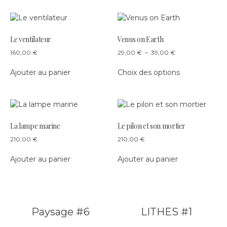
produit
produit
options
options
peuvent
peuvent
être
être
choisies
choisies
Le ventilateur
Venus on Earth
sur
sur
Plage
160,00
€
29,00
€
–
39,00
€
la
la
de
Ce
page
page
prix :
Ajouter au panier
Choix des options
produit
du
du
29,00 €
a
produit
produit
à
plusieurs
39,00 €
variations.
Les
La lampe marine
Le pilon et son mortier
options
peuvent
210,00
€
210,00
€
être
Ajouter au panier
Ajouter au panier
choisies
sur
la
page
Poste
du
Paysage #6
LITHES #1
produit