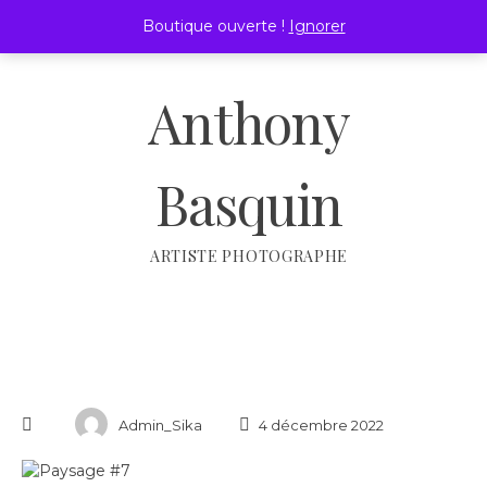
Passer
Boutique ouverte !
Ignorer
au
MENU
contenu
Anthony
Basquin
ARTISTE PHOTOGRAPHE
Admin_Sika
4 décembre 2022