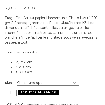
Plage
65,00
€
–
125,00
€
de
prix :
Tirage Fine Art sur papier Hahnemuhle Photo Lustré 260
65,00 €
g/m2 Encres pigmentaires Epson UltraChrome K3. Les
à
dimensions affichées sont celles du tirage. La partie
125,00 €
imprimée est plus restreinte, comprenant une marge
blanche afin de faciliter le montage sous verre avec/sans
passe-partout.
Formats disponibles :
12,5 x 25cm
25 x 50cm
50 x 100cm
Size
quantité
AJOUTER AU PANIER
de
Paysage
UGS :
ND
Catégories :
paysages
,
photographie