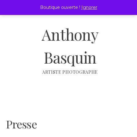
Passer
Boutique ouverte !
Ignorer
au
MENU
contenu
Anthony
Basquin
ARTISTE PHOTOGRAPHE
Presse