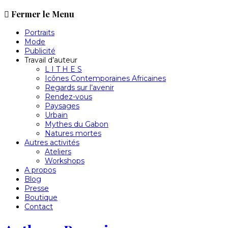
Passer
Fermer le Menu
au
contenu
Portraits
Mode
Publicité
Travail d’auteur
L I T H E S
Icônes Contemporaines Africaines
Regards sur l’avenir
Rendez-vous
Paysages
Urbain
Mythes du Gabon
Natures mortes
Autres activités
Ateliers
Workshops
A propos
Blog
Presse
Boutique
Contact