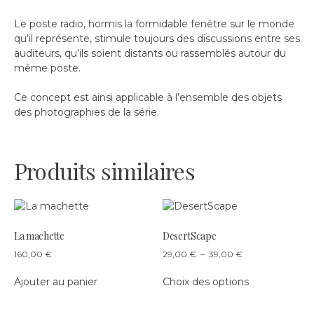
Le poste radio, hormis la formidable fenêtre sur le monde
qu’il représente, stimule toujours des discussions entre ses
auditeurs, qu’ils soient distants ou rassemblés autour du
même poste.
Ce concept est ainsi applicable à l’ensemble des objets
des photographies de la série.
Produits similaires
La machette
DesertScape
Plage
160,00
€
29,00
€
–
39,00
€
de
Ce
prix :
Ajouter au panier
Choix des options
produit
29,00 €
a
à