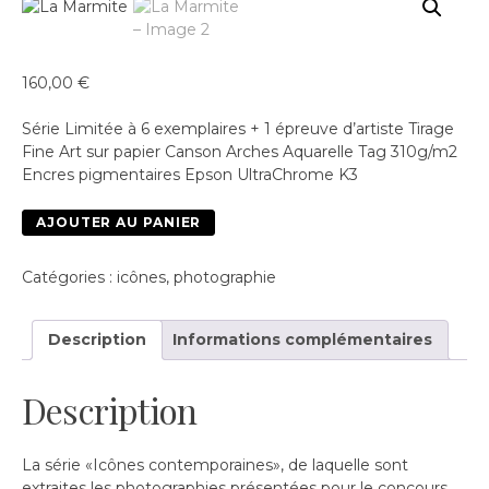
160,00
€
Série Limitée à 6 exemplaires + 1 épreuve d’artiste Tirage
Fine Art sur papier Canson Arches Aquarelle Tag 310g/m2
Encres pigmentaires Epson UltraChrome K3
quantité
AJOUTER AU PANIER
de
La
Catégories :
icônes
,
photographie
Marmite
Description
Informations complémentaires
Description
La série «Icônes contemporaines», de laquelle sont
extraites les photographies présentées pour le concours,